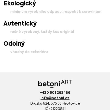
Ekologický
minimum výrobního odpadu, respekt k surovinám
Autentický
ručně vyrobený, každý kus originál
Odolný
vhodný do exteriéru
+420 601 263 186
info@betoni.cz
Dražka 624, 675 55 Hrotovice
IČ : 21220841