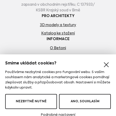
zapsaná v obchodním rejstříku, C 137933/
KSBR Krajský soud v Brně
PRO ARCHITEKTY
3D modely a textury
Katalog ke stažení
INFORMACE
O Betoni
Kariéra
Smíme ukládat cookies?
Kontakty
Používáme nezbytné cookies pro fungování webu. S vaším
Obchodní podmínky
souhlasem nám analytické a marketingové cookies pomáhají
Zásady ochrany osobních údajů
zlepšovat služby a přizpůsobovat obsah. Nastavení si můžete
kdykoliv upravit.
Doprava a platba
SLEDUJTE NÁS
NEZBYTNĚ NUTNÉ
ANO, SOUHLASÍM
Podrobné nastavení