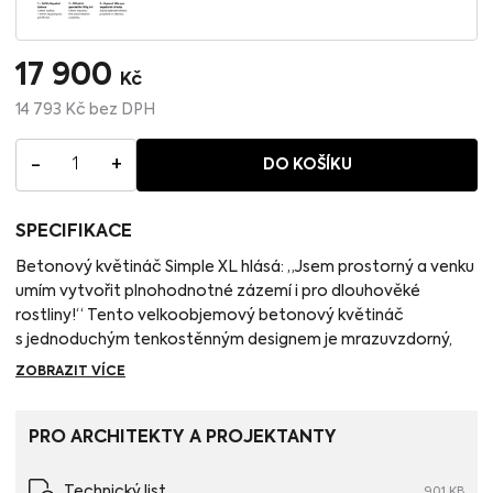
17 900
Kč
14 793
Kč
bez DPH
-
+
1
DO KOŠÍKU
SPECIFIKACE
Betonový květináč Simple XL hlásá: „Jsem prostorný a venku
umím vytvořit plnohodnotné zázemí i pro dlouhověké
rostliny!“ Tento velkoobjemový betonový květináč
s jednoduchým tenkostěnným designem je mrazuvzdorný,
a tedy vhodný pro keříky, okrasné jehličnany nebo listnaté
ZOBRAZIT VÍCE
stromky na kmínku doplněné trvalkami či okrasnými travinami.
Při vysazování jednotlivých rostlin se snažte o jejich výškové
odstupňování a vytvoření dojmu plasticity. Betonový
PRO ARCHITEKTY A PROJEKTANTY
květináč Simple XL má průměr 65 cm, stejnou výšku a objem
151 litrů.
Technický list
901 KB