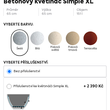
Betonový květináč Simple XL
Průměr
Výška
Objem
65 cm
65 cm
151 l
Písková
Písková
Šedá
Bílá
Terracotta
světlá
tmavá
VYBERTE PŘÍSLUŠENSTVÍ:
Bez příslušenství
+
2 390
Kč
Příslušenství ke květináči Simple XL