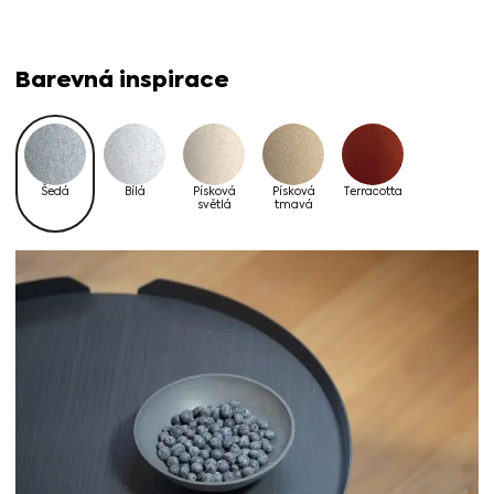
Barevná inspirace
Šedá
Bílá
Písková
Písková
Terracotta
světlá
tmavá