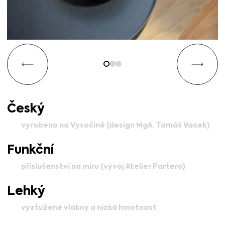
Český
vyrobeno na Vysočině (design MgA. Tomáš Vacek)
Funkční
příslušenství na míru (vývoj Atelier Partero)
Lehký
vyztužené vlákny a nízká hmotnost