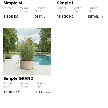
Simple M
Simple L
Průměr
Výška
Objem
Průměr
Výška
Objem
55 cm
55 cm
89 l
55 cm
95 cm
145 l
9 900
Kč
16 900
Kč
DETAIL
DETAIL
Simple GRAND
Průměr
Výška
Objem
80 cm
40 cm
148 l
17 900
Kč
DETAIL