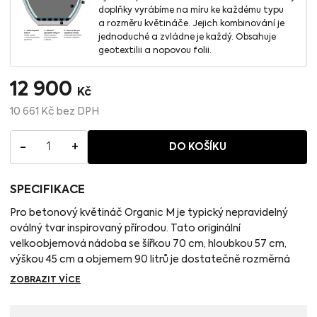
doplňky vyrábíme na míru ke každému typu
a rozměru květináče. Jejich kombinování je
jednoduché a zvládne je každý. Obsahuje
geotextilii a nopovou folii.
12 900
Kč
10 661
Kč
bez DPH
-
+
1
DO KOŠÍKU
SPECIFIKACE
Pro betonový květináč Organic M je typický nepravidelný
oválný tvar inspirovaný přírodou. Tato originální
velkoobjemová nádoba se šířkou 70 cm, hloubkou 57 cm,
výškou 45 cm a objemem 90 litrů je dostatečně rozměrná
na to, aby v ní prospívaly stromky na kmínku, menší keříky
ZOBRAZIT VÍCE
nebo okrasné jehličnany. Vysoké dřeviny nezapomeňte
doplnit vhodnou podsadbou rostlin, jako jsou plazivé jalovce