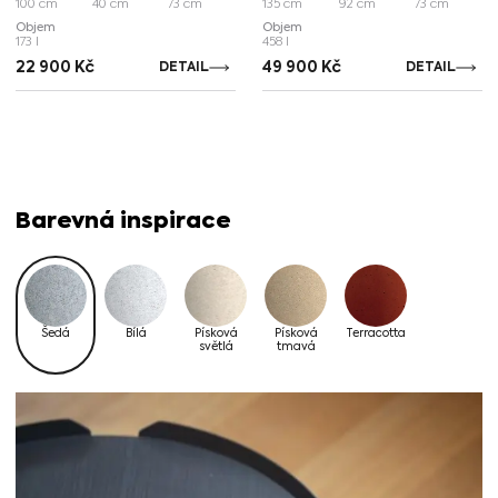
100 cm
40 cm
73 cm
135 cm
92 cm
73 cm
Objem
Objem
173 l
458 l
22 900
Kč
49 900
Kč
DETAIL
DETAIL
Barevná inspirace
Šedá
Bílá
Písková
Písková
Terracotta
světlá
tmavá