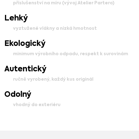
příslušenství na míru (vývoj Atelier Partero)
Lehký
vyztužené vlákny a nízká hmotnost
Ekologický
minimum výrobního odpadu, respekt k surovinám
Autentický
ručně vyrobený, každý kus originál
Odolný
vhodný do exteriéru