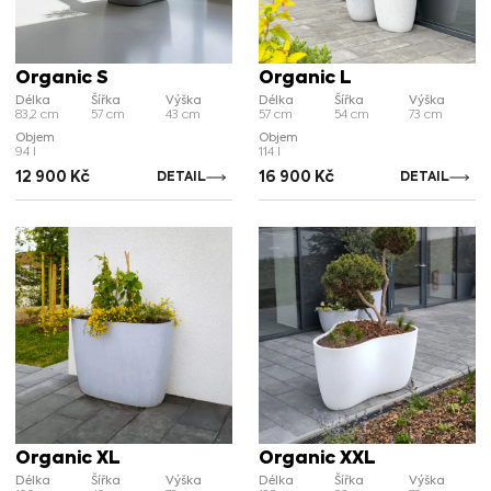
Organic S
Organic L
Délka
Šířka
Výška
Délka
Šířka
Výška
83,2 cm
57 cm
43 cm
57 cm
54 cm
73 cm
Objem
Objem
94 l
114 l
12 900
Kč
16 900
Kč
DETAIL
DETAIL
Organic XL
Organic XXL
Délka
Šířka
Výška
Délka
Šířka
Výška