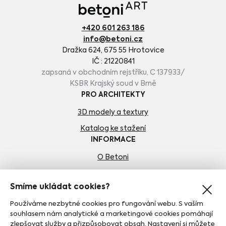
+420 601 263 186
info@betoni.cz
Dražka 624, 675 55 Hrotovice
IČ : 21220841
zapsaná v obchodním rejstříku, C 137933/
KSBR Krajský soud v Brně
PRO ARCHITEKTY
3D modely a textury
Katalog ke stažení
INFORMACE
O Betoni
Kariéra
Smíme ukládat cookies?
Kontakty
Používáme nezbytné cookies pro fungování webu. S vaším
Obchodní podmínky
souhlasem nám analytické a marketingové cookies pomáhají
Zásady ochrany osobních údajů
zlepšovat služby a přizpůsobovat obsah. Nastavení si můžete