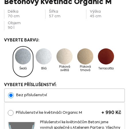
Betonový květináč Organic M
Délka
Šířka
Výška
70 cm
57 cm
45 cm
Objem
90 l
Písková
Písková
Šedá
Bílá
Terracotta
světlá
tmavá
VYBERTE PŘÍSLUŠENSTVÍ:
Bez příslušenství
+
990
Kč
Příslušenství ke květináči Organic M
Příslušenství ke květináčům Betoni jsme
vyvinuli společně s Atelierem Partero. Všechny