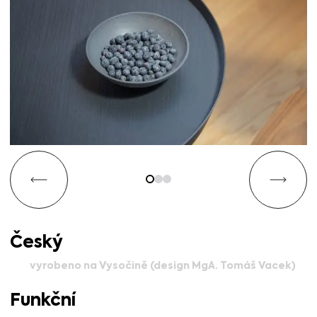
Český
vyrobeno na Vysočině (design MgA. Tomáš Vacek)
Funkční