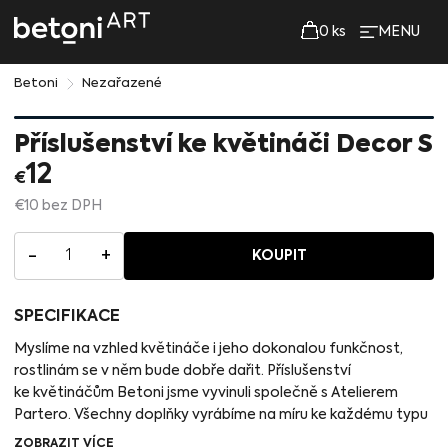
0
ks
MENU
Betoni
Nezařazené
Příslušenství ke květináči Decor S
12
€
€
10
bez DPH
-
+
1
KOUPIT
SPECIFIKACE
Myslíme na vzhled květináče i jeho dokonalou funkčnost,
rostlinám se v něm bude dobře dařit. Příslušenství
ke květináčům Betoni jsme vyvinuli společně s Atelierem
Partero. Všechny doplňky vyrábíme na míru ke každému typu
a rozměru květináče. Jejich kombinování je jednoduché
ZOBRAZIT VÍCE