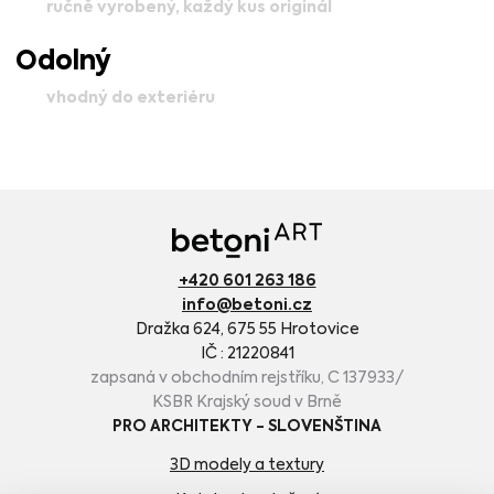
ručně vyrobený, každý kus originál
Odolný
vhodný do exteriéru
+420 601 263 186
info@betoni.cz
Dražka 624, 675 55 Hrotovice
IČ : 21220841
zapsaná v obchodním rejstříku, C 137933/
KSBR Krajský soud v Brně
PRO ARCHITEKTY - SLOVENŠTINA
3D modely a textury