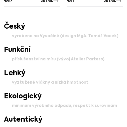
€
67
€
41
DETAIL
DETAIL
Český
vyrobeno na Vysočině (design MgA. Tomáš Vacek)
Funkční
příslušenství na míru (vývoj Atelier Partero)
Lehký
vyztužené vlákny a nízká hmotnost
Ekologický
minimum výrobního odpadu, respekt k surovinám
Autentický